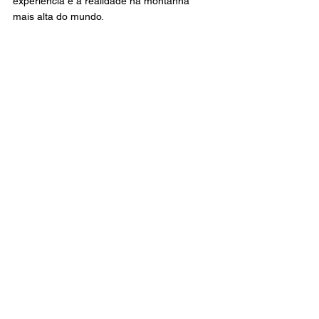
experiência e a realidade na montanha 
mais alta do mundo. 
(Matéria retirada da revista The Cyclist 