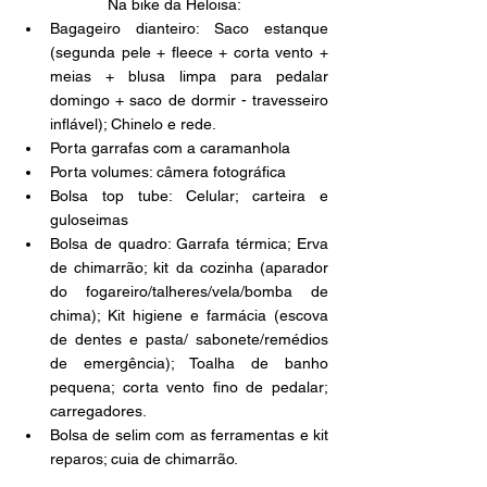
Na bike da Heloisa:
Bagageiro dianteiro: Saco estanque 
(segunda pele + fleece + corta vento + 
meias + blusa limpa para pedalar 
domingo + saco de dormir - travesseiro 
inflável); Chinelo e rede. 
Porta garrafas com a caramanhola
Porta volumes: câmera fotográfica
Bolsa top tube: Celular; carteira e 
guloseimas
Bolsa de quadro: Garrafa térmica; Erva 
de chimarrão; kit da cozinha (aparador 
do fogareiro/talheres/vela/bomba de 
chima); Kit higiene e farmácia (escova 
de dentes e pasta/ sabonete/remédios 
de emergência); Toalha de banho 
pequena; corta vento fino de pedalar; 
carregadores. 
Bolsa de selim com as ferramentas e kit 
reparos; cuia de chimarrão. 