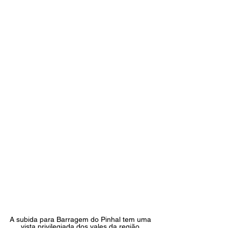
A subida para Barragem do Pinhal tem uma 
vista privilegiada dos vales da região. 