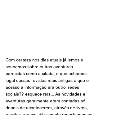
Com certeza nos dias atuais já lemos e 
soubemos sobre outras aventuras 
parecidas como a citada, o que achamos 
legal dessas revistas mais antigas é que o 
acesso à informação era outro, redes 
sociais?? esquece rsrs... As novidades e 
aventuras geralmente eram contadas só 
depois de acontecerem, através de livros, 
revistas, jornais, dificilmente reportagens na 
TV. Pensar em como hoje podemos 
acompanhar tudo em tempo real nos da 
privilégios de preparo e planejamento, sim, 