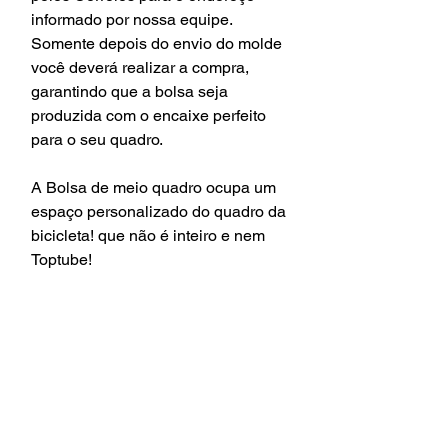
informado por nossa equipe.
Somente depois do envio do molde
você deverá realizar a compra,
garantindo que a bolsa seja
produzida com o encaixe perfeito
para o seu quadro.
A Bolsa de meio quadro ocupa um
espaço personalizado do quadro da
bicicleta! que não é inteiro e nem
Toptube!
Feita em Cordura brand 500 PVC.
Revestida internamente com Nylon
emborrachado
Zíper Aquaguard YKK.
Resistente a água.